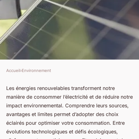
Accueil
›
Environnement
ENVIRONNEMENT
Énergie renouvelable :
Les énergies renouvelables transforment notre
manière de consommer l’électricité et de réduire notre
comment optimiser votre
impact environnemental. Comprendre leurs sources,
consommation ?
avantages et limites permet d’adopter des choix
éclairés pour optimiser votre consommation. Entre
Ibrahim
•
17 juillet 2025
•
10 min de lecture
évolutions technologiques et défis écologiques,