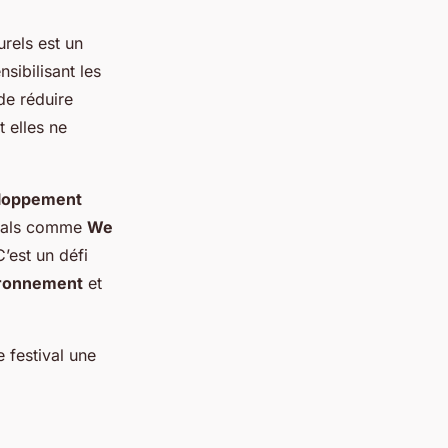
urels est un
nsibilisant les
 de réduire
 elles ne
loppement
tivals comme
We
C’est un défi
ronnement
et
 festival une