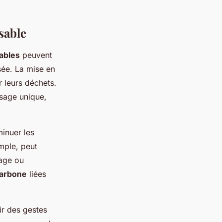
sable
ables
peuvent
sée. La mise en
r leurs déchets.
usage unique,
inuer les
emple, peut
rage ou
carbone
liées
r des gestes