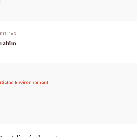
RIT PAR
brahim
articles Environnement