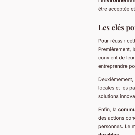
l’
environnemen
être acceptée e
Les clés p
Pour réussir cet
Premièrement, 
convient de leu
entreprendre pou
Deuxièmement,
locales et les p
solutions innova
Enfin, la
commun
des actions conc
personnes. Le m
durables
.