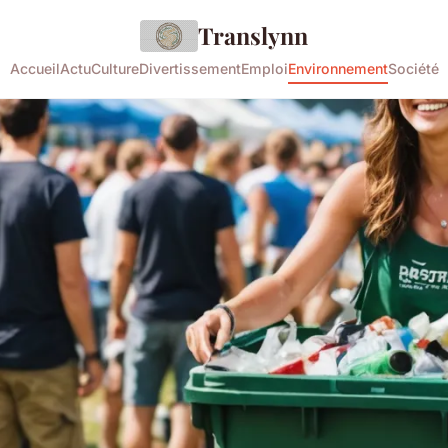
Translynn
Accueil
Actu
Culture
Divertissement
Emploi
Environnement
Société