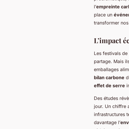
événements culturel
l’
empreinte ca
place un
événe
transformer nos 
Ibrahim
•
2 octobre 2024
•
4 min de lecture
L’impact éc
Les festivals d
partage. Mais i
emballages alime
bilan carbone
d
effet de serre
i
Des études révè
jour. Un chiffre
infrastructure
davantage l’
env