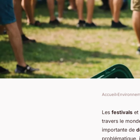
Accueil
›
Environne
ENVIRONNEMENT
Comment encourager
Les
festivals
et 
travers le mond
déchets dans les fest
importante de
d
problématique, i