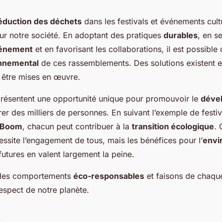
éduction des déchets
dans les festivals et événements cult
ur notre société. En adoptant des pratiques
durables
, en se
vénement
et en favorisant les collaborations, il est possible
nnemental
de ces rassemblements. Des solutions existent et
être mises en œuvre.
eprésentent une opportunité unique pour promouvoir le
déve
rer des milliers de personnes. En suivant l’exemple de fes
Boom
, chacun peut contribuer à la
transition écologique
. 
cessite l’engagement de tous, mais les bénéfices pour l’
envi
futures en valent largement la peine.
des comportements
éco-responsables
et faisons de chaque
espect de notre planète.