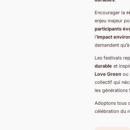
Encourager la
r
enjeu majeur po
participants é
l’
impact enviro
demandent qu’à 
Les festivals r
durable
et inspi
Love Green
ou
collectif qui né
les générations 
Adoptons tous 
célébration du r