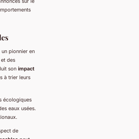
annonces sur le
comportements
les
 un pionnier en
et des
duit son
impact
à trier leurs
es écologiques
 des eaux usées.
tionaux.
spect de