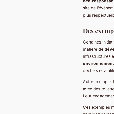
éco-responsab
site de l’événe
plus respectueu
Des exempl
Certaines initiat
matière de
déve
infrastructures
environnement
déchets et à uti
Autre exemple, l
avec des toilet
Leur engagement
Ces exemples mon