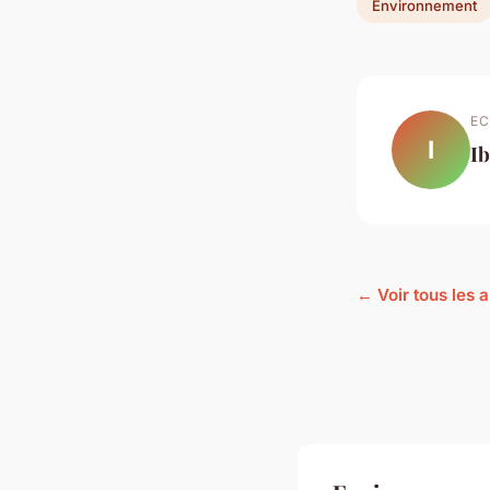
Environnement
EC
I
I
← Voir tous les 