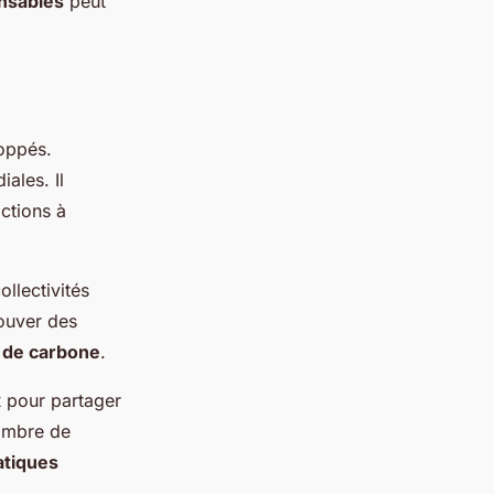
nsables
peut
loppés.
ales. Il
actions à
llectivités
rouver des
 de carbone
.
x
pour partager
nombre de
atiques