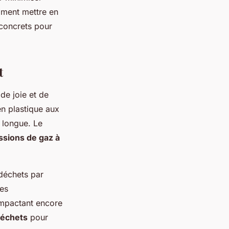
ment mettre en
 concrets pour
t
de joie et de
en plastique aux
t longue. Le
ssions de gaz à
déchets par
les
impactant encore
déchets
pour