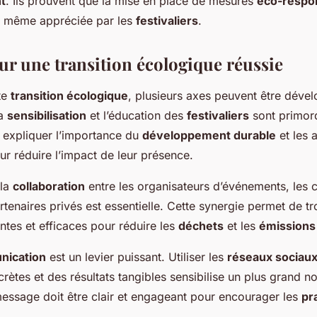
t
. Ils prouvent que la mise en place de mesures
éco-respo
t même appréciée par les
festivaliers
.
our une transition écologique réussie
te
transition écologique
, plusieurs axes peuvent être déve
la
sensibilisation
et l’éducation des
festivaliers
sont primordi
r expliquer l’importance du
développement durable
et les 
r réduire l’impact de leur présence.
 la
collaboration
entre les organisateurs d’événements, les co
artenaires privés est essentielle. Cette synergie permet de t
ntes et efficaces pour réduire les
déchets
et les
émissions
ication
est un levier puissant. Utiliser les
réseaux sociau
rètes et des résultats tangibles sensibilise un plus grand 
essage doit être clair et engageant pour encourager les
pr