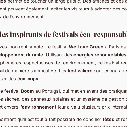
les
permet de toucher un large public. Des affiches et des 
ment peuvent également inciter les visiteurs à adopter des 
x de l’environnement.
es inspirants de festivals éco-responsab
ives montrent la voie. Le festival
We Love Green
à Paris est
loppement durable
. Utilisant des
énergies renouvelables
 éphémères respectueuses de l’environnement, ce festival ré
al
de manière significative. Les
festivaliers
sont encouragés 
liser des
éco-cups
.
e festival
Boom
au Portugal, qui met en avant des pratiqu
tes sèches, des panneaux solaires et un système de gestion
 envers l’
environnement
leur a valu plusieurs prix interna
trent qu’il est tout à fait possible de concilier
fêtes
et re