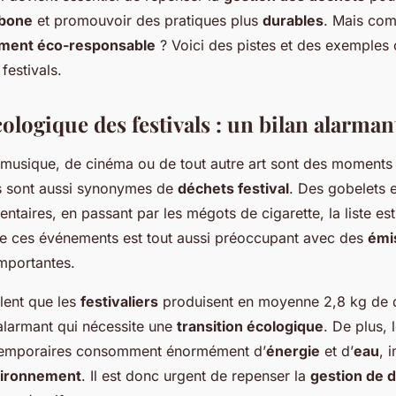
s ?
rbone
et promouvoir des pratiques plus
durables
. Mais com
ment éco-responsable
? Voici des pistes et des exemples
festivals.
ologique des festivals : un bilan alarman
e musique, de cinéma ou de tout autre art sont des moments 
ls sont aussi synonymes de
déchets festival
. Des gobelets 
ntaires, en passant par les mégots de cigarette, la liste es
e ces événements est tout aussi préoccupant avec des
émi
mportantes.
lent que les
festivaliers
produisent en moyenne 2,8 kg de 
 alarmant qui nécessite une
transition écologique
. De plus, 
s temporaires consomment énormément d’
énergie
et d’
eau
, 
ironnement
. Il est donc urgent de repenser la
gestion de 