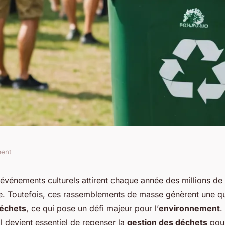
ment
 la réduction des
événements culturels attirent chaque année des millions de 
e. Toutefois, ces rassemblements de masse génèrent une qu
ivals et
échets
, ce qui pose un défi majeur pour l’
environnement
.
l devient essentiel de repenser la
gestion des déchets
pour