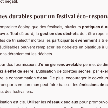
ct négatif.
ues durables pour un festival éco-respon
empreinte écologique des festivals, plusieurs
pratiques dur
uvre. Tout d’abord, la
gestion des déchets
doit être repen
s de tri sélectif incitera les
participants événement
à trie
éutilisables peuvent remplacer les gobelets en plastique à 
considérablement les déchets.
our des fournisseurs d’
énergie renouvelable
permet de dim
z à effet de serre
. L’utilisation de toilettes sèches, par ex
re la consommation d’
eau
. De plus, encourager le covoitu
s transports en commun peut faire baisser les
émissions de 
s des festivaliers.
isation est clé. Utiliser les
réseaux sociaux
pour promouvoi