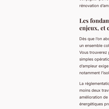
rénovation d’amp
Ibrahim
•
6 juillet 2025
•
6 min de lecture
Les fondam
enjeux, et 
Dès que l’on abo
un ensemble cohé
Vous trouverez 
simples opératio
d’ampleur exige
notamment l’isol
La réglementatio
moins deux trav
amélioration de
énergétiques pro