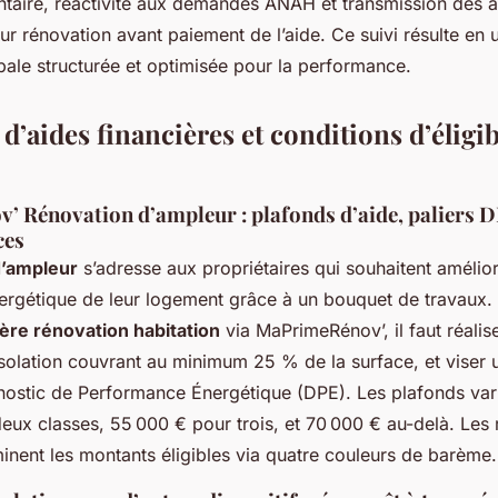
taire, réactivité aux demandes ANAH et transmission des a
r rénovation avant paiement de l’aide. Ce suivi résulte en 
bale structurée et optimisée pour la performance.
 d’aides financières et conditions d’éligib
 Rénovation d’ampleur : plafonds d’aide, paliers D
ces
d’ampleur
s’adresse aux propriétaires qui souhaitent amélior
rgétique de leur logement grâce à un bouquet de travaux. 
ière rénovation habitation
via MaPrimeRénov’, il faut réalis
isolation couvrant au minimum 25 % de la surface, et viser 
nostic de Performance Énergétique (DPE). Les plafonds varie
eux classes, 55 000 € pour trois, et 70 000 € au-delà. Les
nent les montants éligibles via quatre couleurs de barème.