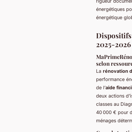
rigueur documen
énergétiques pou
énergétique glo
Dispositifs
2025-2026
MaPrimeRénov’
selon ressour
La
rénovation 
performance éne
de l’
aide financ
deux actions d’
classes au Diag
40 000 € pour d
ménages détermi