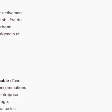
er activement
mobilière du
arbone
xigeants et
nable
d’une
 consommations
entreprise
ffage,
value les