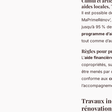
Cumul et artic
aides locales,
Il est possible 
MaPrimeRénov’, 
jusqu’à 95 % de
programme d’ai
tout comme d’au
Règles pour pr
L’
aide financièr
copropriétés, s
être menés par 
conforme aux
c
l’accompagnemen
Travaux in
rénovation