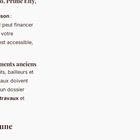
ro, Prime Effy,
ison
:
 peut financer
 votre
est accessible,
ements anciens
s, bailleurs et
vaux doivent
un dossier
travaux
et
 une