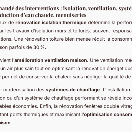
dé des interventions : isolation, ventilation, syst
duction d’eau chaude, menuiseries
vaux de
rénovation isolation thermique
détermine la perfor
par les travaux d’isolation murs et toitures, souvent respons
tions. Une rénovation toiture bien menée réduit la consom
son parfois de 30 %.
vient l’
amélioration ventilation maison
. Une ventilation m
 un air plus sain tout en optimisant la rénovation énergétiq
le permet de conserver la chaleur sans négliger la qualité de l
 : modernisation des
systèmes de chauffage
. L’installatio
ion ou d’un système de chauffage performant se révèle inc
tables économies. Enfin, la rénovation fenêtres double vitr
itant ponts thermiques et maximisant l’
optimisation conso
aison
.