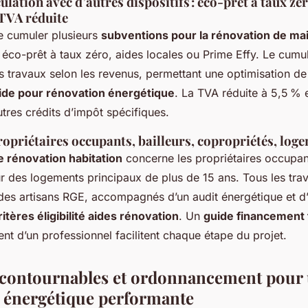
ulation avec d’autres dispositifs : éco-prêt à taux zé
 TVA réduite
de cumuler plusieurs
subventions pour la rénovation de ma
éco-prêt à taux zéro, aides locales ou Prime Effy. Le cumul
s travaux selon les revenus, permettant une optimisation de
de pour rénovation énergétique
. La TVA réduite à 5,5 % 
tres crédits d’impôt spécifiques.
opriétaires occupants, bailleurs, copropriétés, log
e rénovation habitation
concerne les propriétaires occupant
ur des logements principaux de plus de 15 ans. Tous les tra
des artisans RGE, accompagnés d’un audit énergétique et d’
ritères éligibilité aides rénovation
. Un
guide financement 
t d’un professionnel facilitent chaque étape du projet.
contournables et ordonnancement pour
 énergétique performante