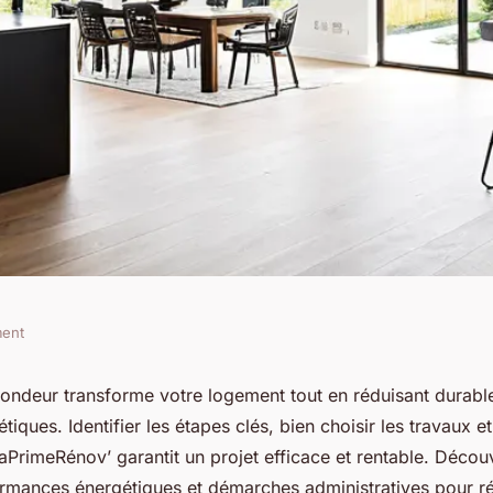
ment
r : boostez votre
ondeur transforme votre logement tout en réduisant durab
iques. Identifier les étapes clés, bien choisir les travaux e
ue
rimeRénov’ garantit un projet efficace et rentable. Déco
rmances énergétiques et démarches administratives pour ré