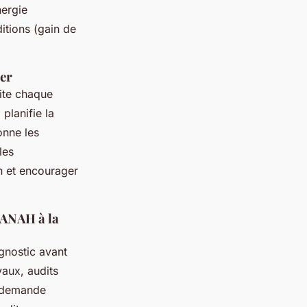
nergie
itions (gain de
ier
ite chaque
planifie la
onne les
les
n et encourager
 ANAH à la
agnostic avant
aux, audits
t demande