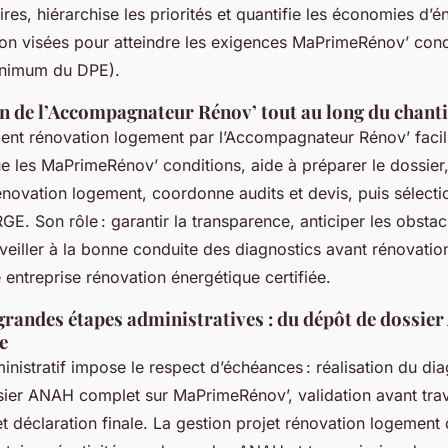
res, hiérarchise les priorités et quantifie les économies d’é
on visées pour atteindre les exigences MaPrimeRénov’ cond
inimum du DPE).
on de l’Accompagnateur Rénov’ tout au long du chant
t rénovation logement par l’Accompagnateur Rénov’ facil
que les MaPrimeRénov’ conditions, aide à préparer le dossier, 
énovation logement, coordonne audits et devis, puis sélecti
GE. Son rôle : garantir la transparence, anticiper les obstac
veiller à la bonne conduite des diagnostics avant rénovatio
ne entreprise rénovation énergétique certifiée.
grandes étapes administratives : du dépôt de dossier
e
nistratif impose le respect d’échéances : réalisation du di
sier ANAH complet sur MaPrimeRénov’, validation avant trav
et déclaration finale. La gestion projet rénovation logemen