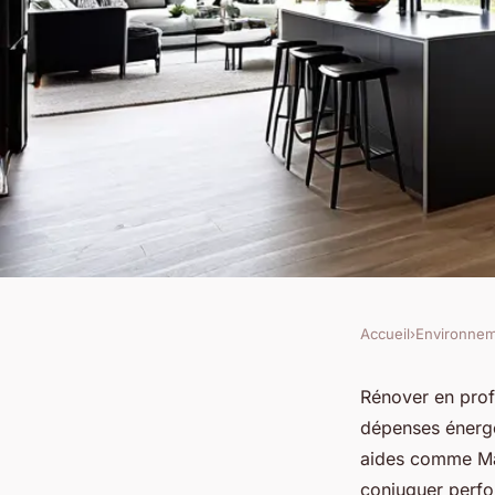
Accueil
›
Environne
ENVIRONNEMENT
Rénovation d'ampleu
Rénover en prof
dépenses énergét
efficacité énergétiq
aides comme MaP
conjuguer perfo