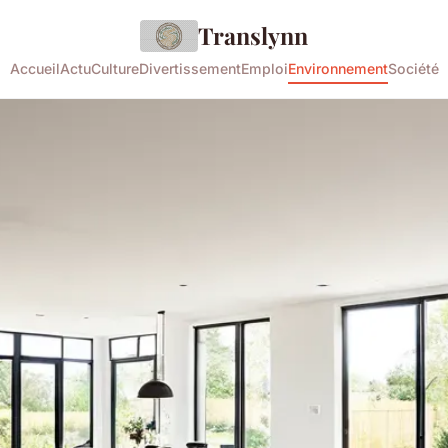
Translynn
Accueil
Actu
Culture
Divertissement
Emploi
Environnement
Société