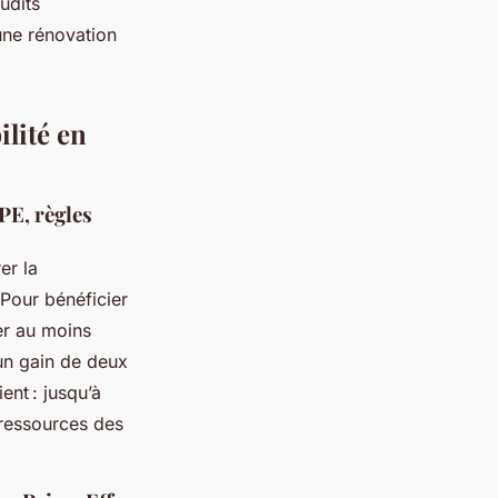
udits
une rénovation
ilité en
PE, règles
er la
Pour bénéficier
er au moins
un gain de deux
nt : jusqu’à
 ressources des