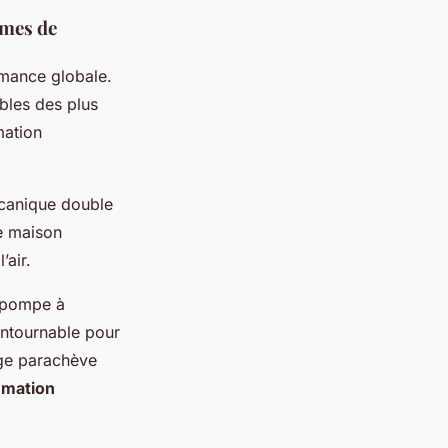
èmes de
mance globale.
ables des plus
mation
écanique double
ue maison
’air.
n pompe à
ontournable pour
age parachève
mmation