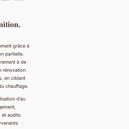
nition,
gement grâce à
 partielle.
irement à de
e rénovation
, en ciblant
 du chauffage.
lisation d’au
ogement,
et audits
ervenants