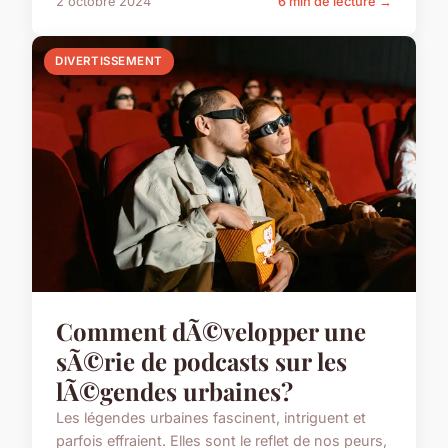
2 octobre 2024
6 min de lecture →
DIVERTISSEMENT
Comment dÃ©velopper une
sÃ©rie de podcasts sur les
lÃ©gendes urbaines?
Les légendes urbaines fascinent, intriguent et
parfois effraient. Elles sont le reflet de nos peurs,