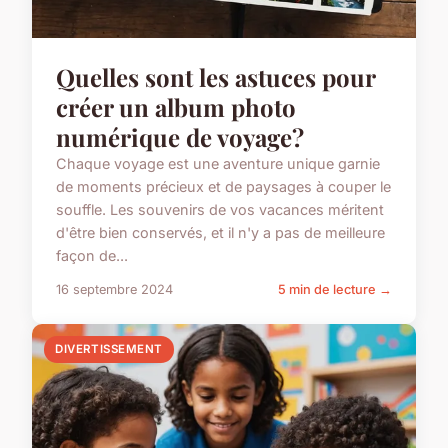
Quelles sont les astuces pour
créer un album photo
numérique de voyage?
Chaque voyage est une aventure unique garnie
de moments précieux et de paysages à couper le
souffle. Les souvenirs de vos vacances méritent
d'être bien conservés, et il n'y a pas de meilleure
façon de...
16 septembre 2024
5 min de lecture →
DIVERTISSEMENT