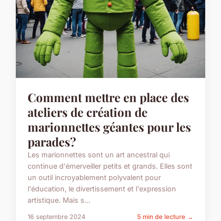
Comment mettre en place des
ateliers de création de
marionnettes géantes pour les
parades?
Les marionnettes sont un art ancestral qui
continue d'émerveiller petits et grands. Elles sont
un outil incroyablement polyvalent pour
l'éducation, le divertissement et l'expression
artistique. Mais s...
16 septembre 2024
5 min de lecture →