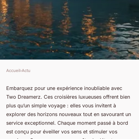
Accueil
›
Actu
ACTU
Partez à l'aventure avec les
Embarquez pour une expérience inoubliable avec
Two Dreamerz. Ces croisières luxueuses offrent bien
croisières luxueuses de two
plus qu’un simple voyage : elles vous invitent à
dreamerz
explorer des horizons nouveaux tout en savourant un
service exceptionnel. Chaque moment passé à bord
Ibrahim
•
15 janvier 2025
•
3 min de lecture
est conçu pour éveiller vos sens et stimuler vos