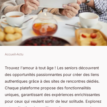
Accueil
›
Actu
ACTU
Trouvez l'amour : les
Trouvez l'amour à tout âge ! Les seniors découvrent
des opportunités passionnantes pour créer des liens
meilleurs sites de rencontres
authentiques grâce à des sites de rencontres dédiés.
pour seniors
Chaque plateforme propose des fonctionnalités
uniques, garantissant des expériences enrichissantes
Ibrahim
•
10 décembre 2024
•
3 min de lecture
pour ceux qui veulent sortir de leur solitude. Explorez