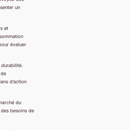
ésenter un
s et
nsommation
pour évaluer
durabilité.
 de
lans d’action
 marché du
te des besoins de