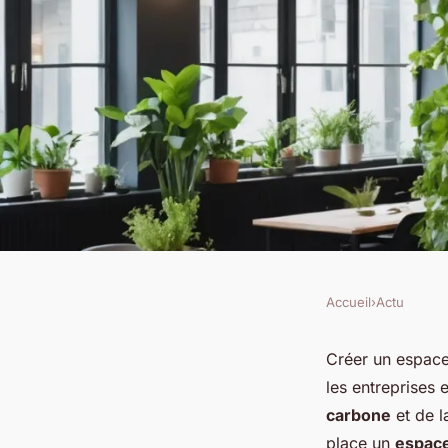
Accueil
›
Actu
ACTU
Comment créer un e
Créer un espac
les entreprises 
working éco-respon
carbone
et de l
place un
espace