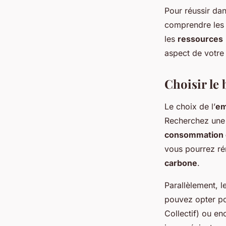
Pour réussir da
comprendre les b
les
ressources
aspect de votr
Choisir le 
Le choix de l’
em
Recherchez un
consommation 
vous pourrez ré
carbone
.
Parallèlement, l
pouvez opter po
Collectif) ou e