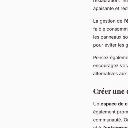
restauration. In
apaisante et rédu
La gestion de l’
faible consomma
les panneaux sol
pour éviter les 
Pensez également
encouragez vos 
alternatives aux
Créer une 
Un
espace de 
également prom
communauté. Org
et à l’
entrepren