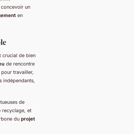
r concevoir un
gement
en
le
st crucial de bien
ieu
de rencontre
pour travailler,
s indépendants,
ctueuses de
e recyclage, et
carbone du
projet