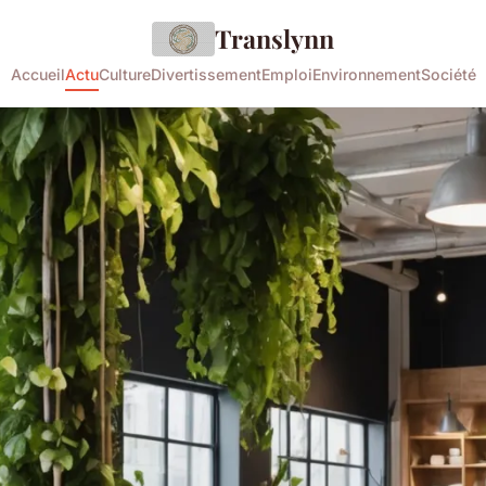
Translynn
Accueil
Actu
Culture
Divertissement
Emploi
Environnement
Société