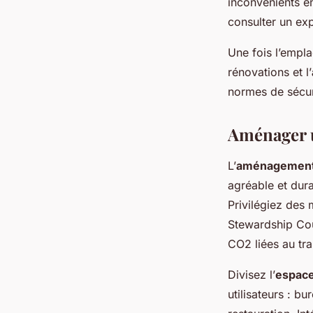
inconvénients en
consulter un exp
Une fois l’empl
rénovations et l’
normes de sécuri
Aménager u
L’
aménagement 
agréable et dur
Privilégiez des 
Stewardship Cou
CO2 liées au tra
Divisez l’
espace
utilisateurs : b