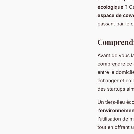
écologique
? Ce
Ibrahim
•
2 octobre 2024
•
5 min de lecture
espace de cow
passant par le 
Comprendre
Avant de vous l
comprendre ce 
entre le domicil
échanger et col
des startups ai
Un tiers-lieu éc
l’
environnemen
l’utilisation de
tout en offrant 