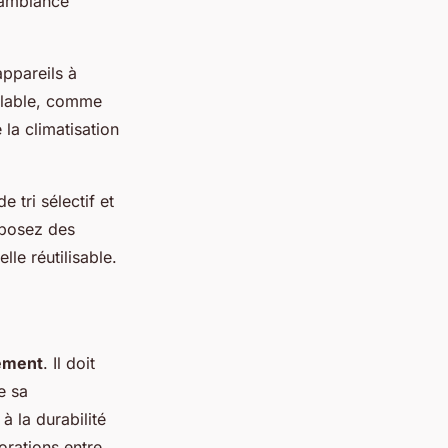
e ambiance
appareils à
lable, comme
 la climatisation
tri sélectif et
oposez des
lle réutilisable.
ement
. Il doit
e sa
 la durabilité
orations entre