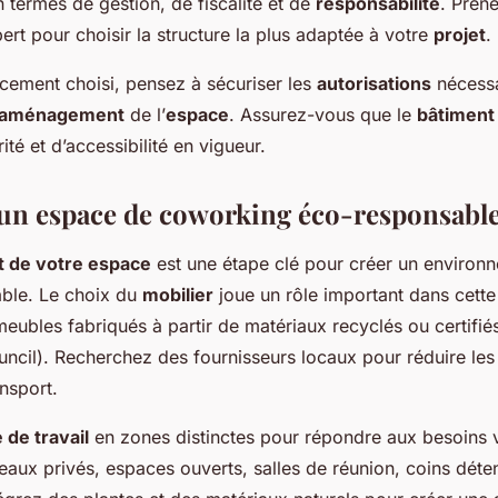
 termes de gestion, de fiscalité et de
responsabilité
. Pren
ert pour choisir la structure la plus adaptée à votre
projet
.
acement choisi, pensez à sécuriser les
autorisations
nécessa
aménagement
de l’
espace
. Assurez-vous que le
bâtiment
té et d’accessibilité en vigueur.
n espace de coworking éco-responsabl
de votre espace
est une étape clé pour créer un environn
able. Le choix du
mobilier
joue un rôle important dans cett
meubles fabriqués à partir de matériaux recyclés ou certifié
ncil). Recherchez des fournisseurs locaux pour réduire les
nsport.
 de travail
en zones distinctes pour répondre aux besoins 
ureaux privés, espaces ouverts, salles de réunion, coins déte