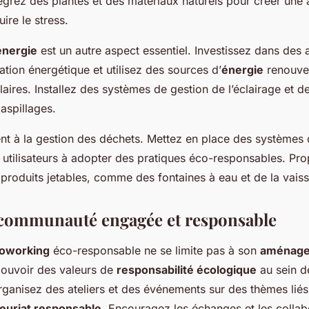
tégrez des plantes et des matériaux naturels pour créer un
ire le stress.
énergie
est un autre aspect essentiel. Investissez dans des 
tion énergétique et utilisez des sources d’
énergie
renouve
aires. Installez des systèmes de gestion de l’éclairage et de
gaspillages.
 à la gestion des déchets. Mettez en place des systèmes de 
utilisateurs à adopter des pratiques éco-responsables. Pr
 produits jetables, comme des fontaines à eau et de la vaisse
communauté engagée et responsable
coworking
éco-responsable ne se limite pas à son
aménag
ouvoir des valeurs de
responsabilité écologique
au sein d
anisez des ateliers et des événements sur des thèmes liés à
euriat responsable
. Encouragez les échanges et les collab