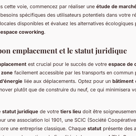
ns cette voie, commencez par réaliser une
étude de march
esoins spécifiques des utilisateurs potentiels dans votre ré
locales disponibles et évaluez les alternatives écologiques
e
espace coworking
.
bon emplacement et le statut juridique
placement
est crucial pour le succès de votre
espace de 
e
zone
facilement accessible par les transports en commun p
d’énergie
liée aux déplacements. Optez pour un
bâtiment
e
nover plutôt que de construire du neuf, ce qui minimisera v
e
statut juridique
de votre
tiers lieu
doit être soigneusement
ur une association loi 1901, une SCIC (Société Coopérative 
ncore une entreprise classique. Chaque
statut
présente des a