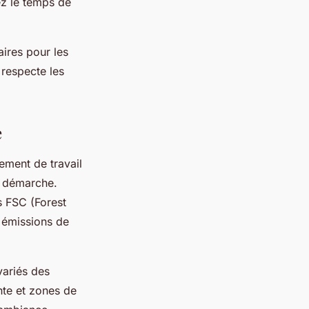
ez le temps de
ires pour les
respecte les
e
ement de travail
e démarche.
s FSC (Forest
 émissions de
variés des
nte et zones de