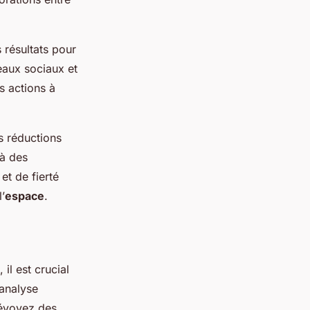
 résultats pour
eaux sociaux et
s actions à
s réductions
 à des
t de fierté
’
espace
.
, il est crucial
 analyse
révoyez des