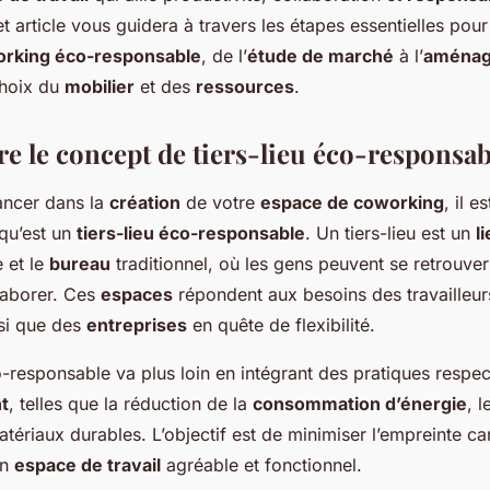
t article vous guidera à travers les étapes essentielles pou
orking éco-responsable
, de l’
étude de marché
à l’
aména
choix du
mobilier
et des
ressources
.
 le concept de tiers-lieu éco-responsab
ancer dans la
création
de votre
espace de coworking
, il e
qu’est un
tiers-lieu éco-responsable
. Un tiers-lieu est un
l
e et le
bureau
traditionnel, où les gens peuvent se retrouver 
laborer. Ces
espaces
répondent aux besoins des travailleur
nsi que des
entreprises
en quête de flexibilité.
o-responsable va plus loin en intégrant des pratiques respe
t
, telles que la réduction de la
consommation d’énergie
, l
 matériaux durables. L’objectif est de minimiser l’empreinte 
un
espace de travail
agréable et fonctionnel.