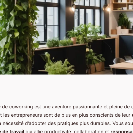
space de co-
e de
coworking
est une aventure passionnante et pleine de 
et les entrepreneurs sont de plus en plus conscients de leur
sable ?
a nécessité d’adopter des pratiques plus durables. Vous sou
 de travail
qui allie productivité, collaboration et
responsab