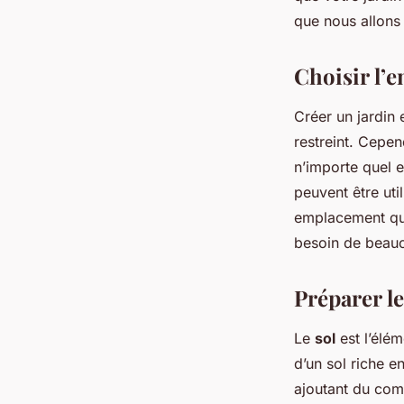
médicinales en mili
que nous allons 
Choisir l’
Ibrahim
•
2 octobre 2024
•
6 min de lecture
Créer un jardin 
restreint. Cepen
n’importe quel e
peuvent être uti
emplacement qui 
besoin de beauc
Préparer le
Le
sol
est l’élém
d’un sol riche e
ajoutant du comp