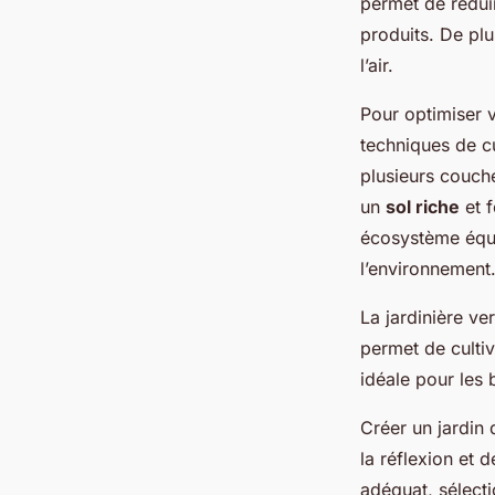
permet de réduir
produits. De plu
l’air.
Pour optimiser v
techniques de c
plusieurs couch
un
sol riche
et f
écosystème équil
l’environnement
La jardinière ve
permet de cultiv
idéale pour les 
Créer un jardin
la réflexion et 
adéquat, sélecti