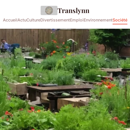
Translynn
Accueil
Actu
Culture
Divertissement
Emploi
Environnement
Société