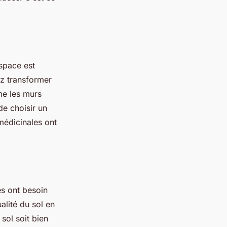
espace est
ez transformer
me les murs
de choisir un
médicinales ont
es ont besoin
alité du sol en
 sol soit bien