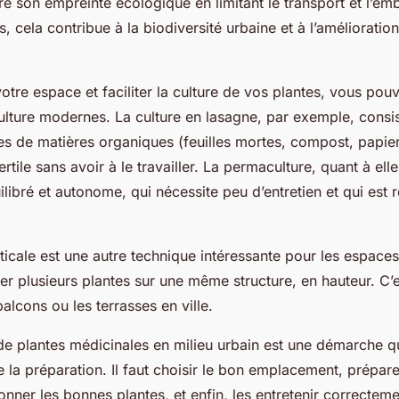
e son empreinte écologique en limitant le transport et l’em
s, cela contribue à la biodiversité urbaine et à l’amélioration
otre espace et faciliter la culture de vos plantes, vous pouv
ulture modernes. La culture en lasagne, par exemple, consi
es de matières organiques (feuilles mortes, compost, papie
ertile sans avoir à le travailler. La permaculture, quant à elle
ibré et autonome, qui nécessite peu d’entretien et qui est
.
rticale est une autre technique intéressante pour les espaces 
er plusieurs plantes sur une même structure, en hauteur. C’e
balcons ou les terrasses en ville.
 de plantes médicinales en milieu urbain est une démarche 
de la préparation. Il faut choisir le bon emplacement, prépare
onner les bonnes plantes, et enfin, les entretenir correcteme