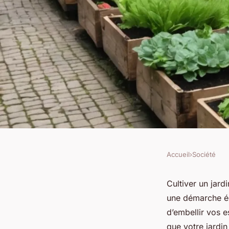
Accueil
›
Société
SOCIÉTÉ
Quelles sont les mei
Cultiver un jard
une démarche éc
pour créer un jardin
d’embellir vos 
que votre jardin