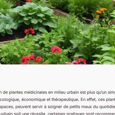
lleures pratiques
in de plantes médicinales en milieu urbain est plus qu’un simpl
ologique, économique et thérapeutique. En effet, ces plant
 de plantes
espaces, peuvent servir à soigner de petits maux du quotidi
 urbain soit une réussite, certaines pratiques sont recomma