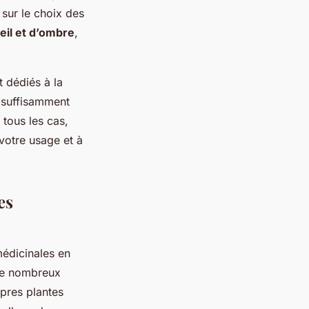
 sur le choix des
leil et d’ombre
,
t dédiés à la
z suffisamment
 tous les cas,
 votre usage et à
es
médicinales en
 de nombreux
pres plantes