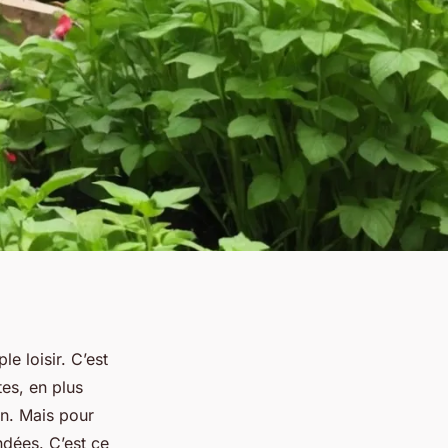
e loisir. C’est
es, en plus
en. Mais pour
ndées. C’est ce