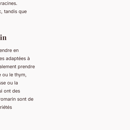
racines.
c, tandis que
din
rendre en
tes adaptées à
également prendre
 ou le thym,
sse ou la
ui ont des
 romarin sont de
riétés