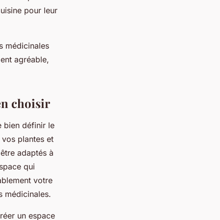
uisine pour leur
es médicinales
ent agréable,
en choisir
e bien définir le
 vos plantes et
 être adaptés à
espace qui
ablement votre
és médicinales.
 créer un espace