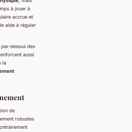
physique
, mais
mps à jouer à
laire accrue et
le aide à réguler
 par-dessus des
renforcent aussi
 la
ement
onnement
ation de
lement robustes
ontrairement