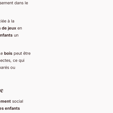
sement dans le
iée à la
s de jeux
en
nfants
un
 Le
bois
peut être
sectes, ce qui
parés ou
.
re
ement
social
es enfants