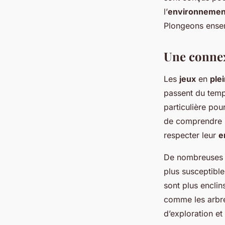
des enfants?
l’
environnemen
Plongeons ensem
Ibrahim
•
16 septembre 2024
•
5 min de lecture
Une connex
Les
jeux
en
plei
passent du temp
particulière pou
de comprendre le
respecter leur
e
De nombreuses 
plus susceptibl
sont plus enclin
comme les arbres
d’exploration et 