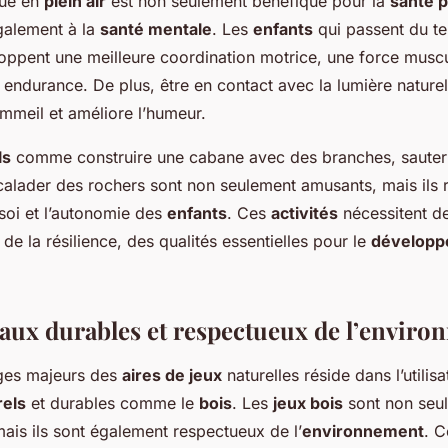
que en
plein air
est non seulement bénéfique pour la
santé 
également à la
santé mentale
. Les
enfants
qui passent du te
loppent une meilleure coordination motrice, une force muscu
endurance. De plus, être en contact avec la lumière naturel
ommeil et améliore l’humeur.
ls
comme construire une cabane avec des branches, sauter
calader des rochers sont non seulement amusants, mais ils 
soi et l’autonomie des
enfants
. Ces
activités
nécessitent de
de la résilience, des qualités essentielles pour le
développ
aux durables et respectueux de l’envir
ges majeurs des
aires de jeux
naturelles réside dans l’utilis
rels
et durables comme le
bois
. Les
jeux bois
sont non seu
mais ils sont également respectueux de l’
environnement
. C