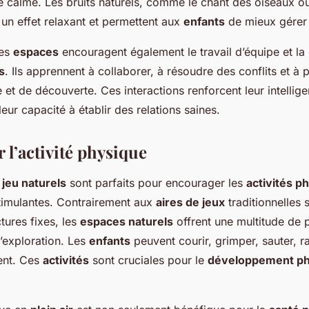
le calme. Les bruits naturels, comme le chant des oiseaux 
t un effet relaxant et permettent aux
enfants
de mieux gérer 
es
espaces
encouragent également le travail d’équipe et l
s
. Ils apprennent à collaborer, à résoudre des conflits et à 
et de découverte. Ces interactions renforcent leur intellig
leur capacité à établir des relations saines.
 l’activité physique
jeu naturels
sont parfaits pour encourager les
activités p
stimulantes. Contrairement aux
aires de jeux
traditionnelles 
tures fixes, les
espaces naturels
offrent une multitude de p
exploration. Les
enfants
peuvent courir, grimper, sauter, r
ent. Ces
activités
sont cruciales pour le
développement ph