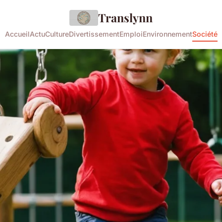
Translynn
Accueil
Actu
Culture
Divertissement
Emploi
Environnement
Société