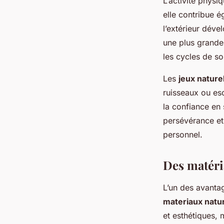
L’activité physi
elle contribue 
l’extérieur déve
une plus grande 
les cycles de s
Les
jeux nature
ruisseaux ou es
la confiance en 
persévérance et 
personnel.
Des matéri
L’un des avanta
materiaux natu
et esthétiques, 