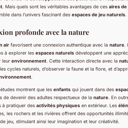
t
. Mais quels sont les véritables avantages de ces
aires de
ble dans l’univers fascinant des
espaces de jeu naturels
.
ion profonde avec la nature
n air
favorisent une connexion authentique avec la
nature
.
s à explorer les
espaces naturels
développent une appréci
r leur
environnement
. Cette interaction directe avec la
nat
s cycles naturels, d’observer la faune et la flore, et d’app
nvironnement
.
études montrent que les
enfants
qui jouent dans des
espac
es de devenir des adultes respectueux de la
nature
. En outr
s à pratiquer des
activités physiques
en extérieur. Les
élém
, les rochers et les rivières offrent des opportunités illimit
de jeu, stimulant ainsi leur imagination et leur créativité.