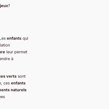
 jeux
?
 Les
enfants
qui
ation
ure
leur permet
rendre à
es verts
sont
e, ces
enfants
ents naturels
ées