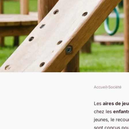
Accueil
›
Société
SOCIÉTÉ
Quels sont les avan
Les
aires de je
chez les
enfant
de jeu naturels pou
jeunes, le reco
sont conçus pou