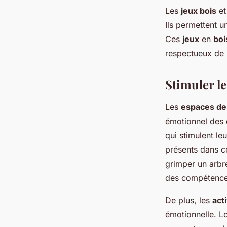
Les
jeux bois
et
Ils permettent u
Ces
jeux
en
boi
respectueux de l
Stimuler l
Les
espaces de 
émotionnel des
qui stimulent le
présents dans 
grimper un arbre
des compétences
De plus, les
act
émotionnelle. L