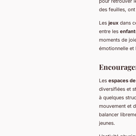
pour retrouver 
des feuilles, on
Les
jeux
dans c
entre les
enfant
moments de joie 
émotionnelle et 
Encourager
Les
espaces de 
diversifiées et 
à quelques struc
mouvement et d’
balancer librem
jeunes.