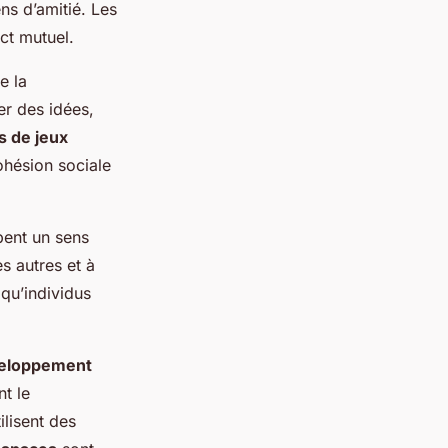
ens d’amitié. Les
ct mutuel.
e la
er des idées,
s de jeux
ohésion sociale
ent un sens
s autres et à
 qu’individus
eloppement
nt le
tilisent des