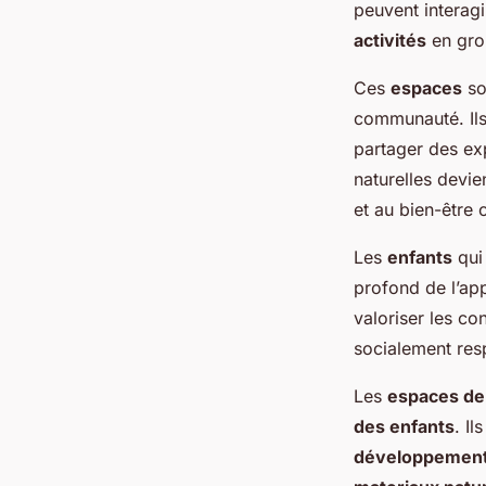
peuvent interagi
activités
en grou
Ces
espaces
so
communauté. Ils
partager des exp
naturelles devi
et au bien-être c
Les
enfants
qui
profond de l’ap
valoriser les co
socialement res
Les
espaces de 
des enfants
. I
développement 