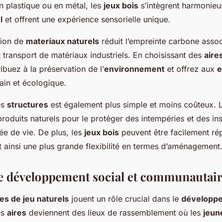
n plastique ou en métal, les
jeux bois
s’intègrent harmonieu
l
et offrent une expérience sensorielle unique.
ation de
materiaux naturels
réduit l’empreinte carbone assoc
u transport de matériaux industriels. En choisissant des
aire
ibuez à la préservation de l’
environnement
et offrez aux
e
ain et écologique.
es
structures
est également plus simple et moins coûteux.
produits naturels pour le protéger des intempéries et des in
ée de vie. De plus, les
jeux bois
peuvent être facilement ré
t ainsi une plus grande flexibilité en termes d’aménagement
le développement social et communautai
es de jeu naturels
jouent un rôle crucial dans le
développ
es
aires
deviennent des lieux de rassemblement où les
jeun