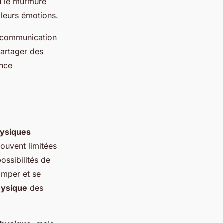
ou le murmure
leurs émotions.
a communication
partager des
ence
hysiques
souvent limitées
ossibilités de
amper et se
ysique
des