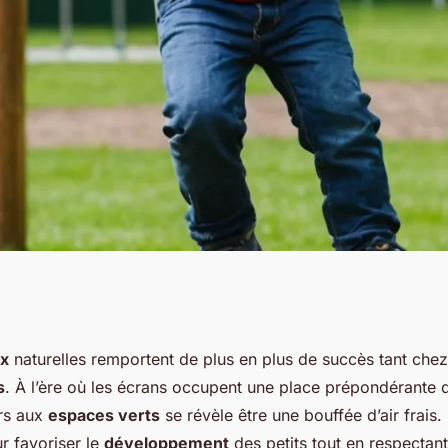
tages des espaces
ux
naturelles remportent de plus en plus de succès tant chez
s
. À l’ère où les écrans occupent une place prépondérante d
r le développement
urs aux
espaces verts
se révèle être une bouffée d’air frais
r favoriser le
développement
des petits tout en respectant