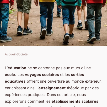
Accueil
›
Société
SOCIÉTÉ
Comment les écoles peuvent-
L’
éducation
ne se cantonne pas aux murs d’une
école
. Les
voyages scolaires
et les
sorties
elles organiser des voyages
éducatives
offrent une ouverture au monde extérieur,
éducatifs pour promouvoir
enrichissant ainsi l’
enseignement
théorique par des
l'apprentissage en dehors de
expériences pratiques. Dans cet article, nous
la classe?
explorerons comment les
établissements scolaires