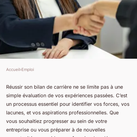
Accueil
›
Emploi
EMPLOI
Réussir son bilan de carrière :
Réussir son bilan de carrière ne se limite pas à une
simple évaluation de vos expériences passées. C’est
guide et astuces essentielles
un processus essentiel pour identifier vos forces, vos
lacunes, et vos aspirations professionnelles. Que
Ibrahim
•
14 janvier 2025
•
5 min de lecture
vous souhaitiez progresser au sein de votre
entreprise ou vous préparer à de nouvelles