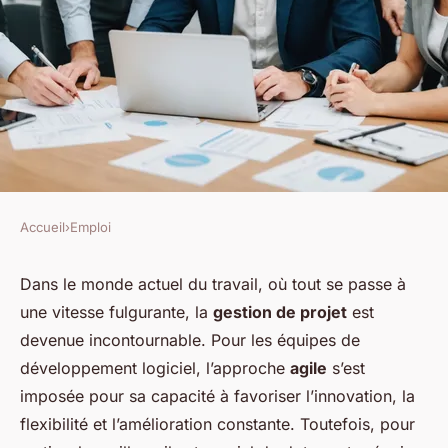
Accueil
›
Emploi
EMPLOI
Comment doter une équipe de
Dans le monde actuel du travail, où tout se passe à
une vitesse fulgurante, la
gestion de projet
est
développement logiciel en
devenue incontournable. Pour les équipes de
compétences de gestion de
développement logiciel, l’approche
agile
s’est
projet agile?
imposée pour sa capacité à favoriser l’innovation, la
flexibilité et l’amélioration constante. Toutefois, pour
Ibrahim
•
16 septembre 2024
•
6 min de lecture