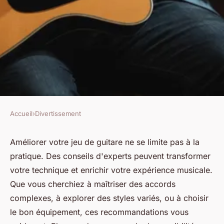
Accueil
›
Divertissement
DIVERTISSEMENT
Les conseils d'experts pour
Améliorer votre jeu de guitare ne se limite pas à la
pratique. Des conseils d'experts peuvent transformer
sublimer votre jeu de guitare
votre technique et enrichir votre expérience musicale.
Que vous cherchiez à maîtriser des accords
Ibrahim
•
13 janvier 2025
•
4 min de lecture
complexes, à explorer des styles variés, ou à choisir
le bon équipement, ces recommandations vous