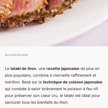
Accueil
›
Société
SOCIÉTÉ
Découvrez les bienfaits du
Le
tataki de thon
, une
recette japonaise
de plus en
plus populaire, combine à merveille raffinement et
thon : pourquoi intégrer le
nutrition. Basé sur la
technique de cuisson japonaise
tataki dans votre alimentation
qui consiste à saisir brièvement le poisson à feu vif
?
pour préserver son cœur cru, le tataki est idéal pour
savourer tous les bienfaits du thon.
Lyana
•
26 mai 2025
•
1 min de lecture