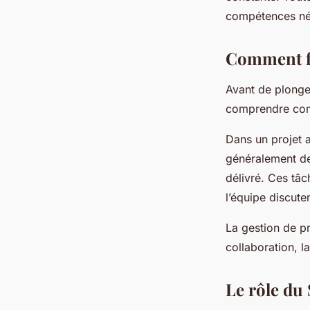
compétences de gest
compétences néce
agile?
Comment fo
Avant de plonger
Ibrahim
•
16 septembre 2024
•
6 min de lecture
comprendre co
Dans un projet a
généralement de
délivré. Ces tâc
l’équipe discuten
La gestion de pr
collaboration, la
Le rôle du