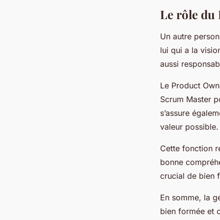
Le rôle du
Un autre person
lui qui a la visi
aussi responsabl
Le Product Owner
Scrum Master po
s’assure égaleme
valeur possible.
Cette fonction r
bonne compréhen
crucial de bien
En somme, la ge
bien formée et o