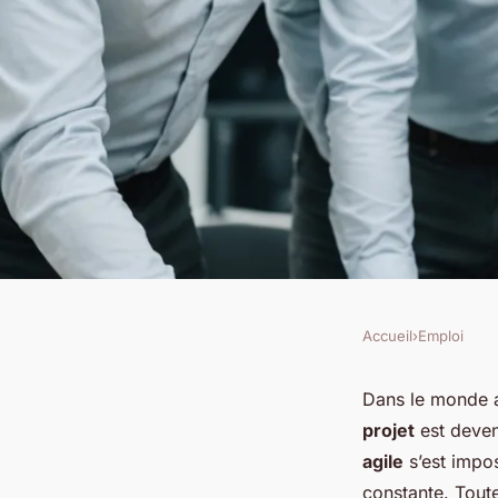
Accueil
›
Emploi
EMPLOI
Comment doter une
Dans le monde ac
projet
est deven
développement logic
agile
s’est impos
constante. Toutef