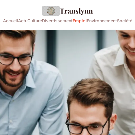
Translynn
Accueil
Actu
Culture
Divertissement
Emploi
Environnement
Société