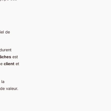
iel de
 durent
tâches
est
le
client
et
 la
 de valeur.