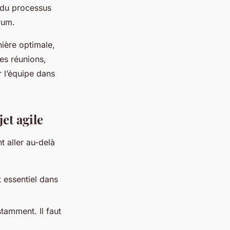
n du processus
rum.
ière optimale,
les réunions,
r l’équipe dans
et agile
t aller au-delà
 essentiel dans
tamment. Il faut