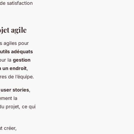
de satisfaction
jet agile
s agiles pour
utils adéquats
our la
gestion
 un endroit
,
es de l’équipe.
s
user stories
,
lement la
u projet, ce qui
t créer,