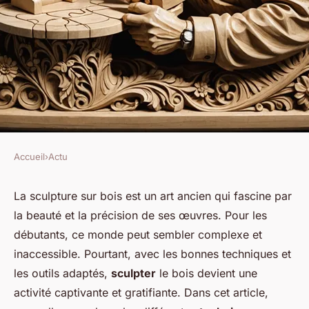
Accueil
›
Actu
ACTU
Quelles techniques pour
La sculpture sur bois est un art ancien qui fascine par
la beauté et la précision de ses œuvres. Pour les
enseigner la sculpture sur bois
débutants, ce monde peut sembler complexe et
aux débutants ?
inaccessible. Pourtant, avec les bonnes techniques et
les outils adaptés,
sculpter
le bois devient une
Ibrahim
•
16 septembre 2024
•
6 min de lecture
activité captivante et gratifiante. Dans cet article,